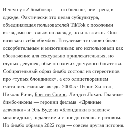
В чем суть? Бимбокор — это больше, чем тренд в
одежде. Фактически это целая субкультура,
объединяющая пользователей TikTok с похожими
взглядами не только на одежду, но и на жизнь. Они
называют себя «бимбо». В нулевые это слово было
оскорбительным и мизогинным: его использовали как
обозначение для сексуально привлекательных, но
глупых девушек, обычно охочих до чужого богатства.
Собирательный образ бимбо состоял из стереотипов
про «тупых блондинок», а его олицетворением
считались главные звезды 2000-х: Пэрис Хилтон,
Николь Ричи,
Бритни Спирс
, Линдси Лохан. Главные
бимбо-иконы — героини фильма «Дрянные
девчонки» и Эль Вудс из «Блондинки в законе»:
миловидные, недалекие и с ног до головы в розовом.
Но бимбо образца 2022 года — совсем другая история.