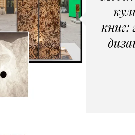
кул
книг:
диза