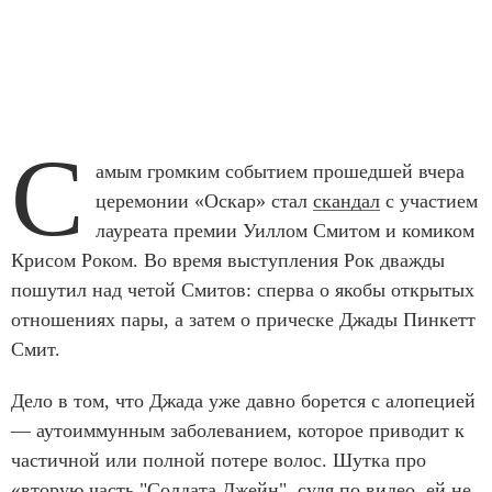
С
амым громким событием прошедшей вчера
церемонии «Оскар» стал
скандал
с участием
лауреата премии Уиллом Смитом и комиком
Крисом Роком. Во время выступления Рок дважды
пошутил над четой Смитов: сперва о якобы открытых
отношениях пары, а затем о прическе Джады Пинкетт
Смит.
Дело в том, что Джада уже давно борется с алопецией
— аутоиммунным заболеванием, которое приводит к
частичной или полной потере волос. Шутка про
«вторую часть "Солдата Джейн", судя по
видео
, ей не