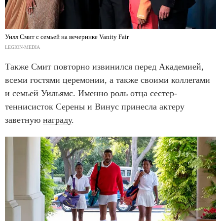
Уилл Смит с семьей на вечеринке Vanity Fair
LEGION-MEDIA
Также Смит повторно извинился перед Академией,
всеми гостями церемонии, а также своими коллегами
и семьей Уильямс. Именно роль отца сестер-
теннисисток Серены и Винус принесла актеру
заветную
награду
.