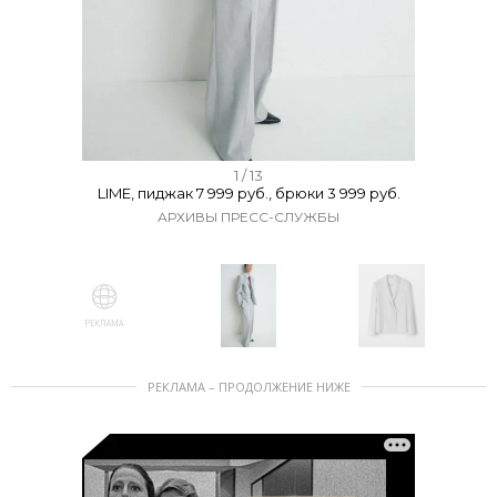
I
1 / 13
LIME, пиджак 7 999 руб., брюки 3 999 руб.
t
АРХИВЫ ПРЕСС-СЛУЖБЫ
e
m
1
o
f
I
1
РЕКЛАМА – ПРОДОЛЖЕНИЕ НИЖЕ
t
3
e
m
1