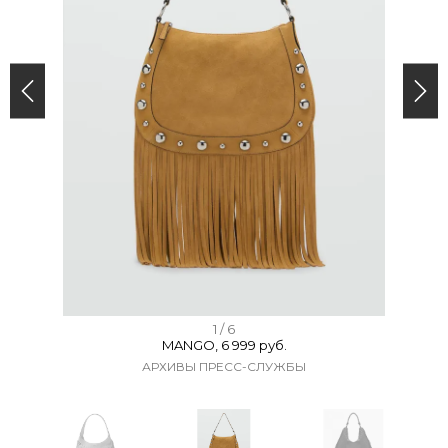
I
1 / 6
MANGO, 6 999 руб.
t
АРХИВЫ ПРЕСС-СЛУЖБЫ
e
m
1