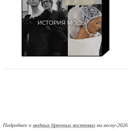
o
f
1
3
Подробнее о
модных брючных костюмах
на весну-2026