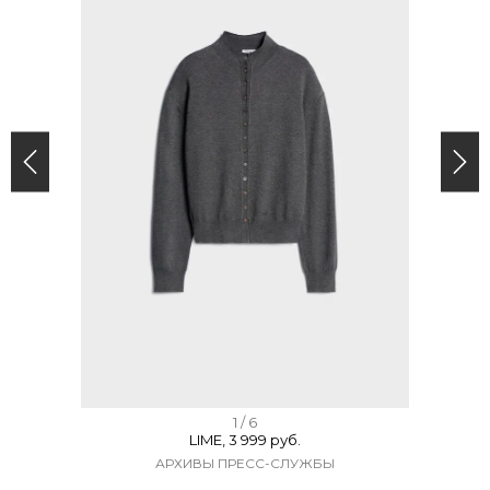
I
1 / 6
LIME, 3 999 руб.
t
АРХИВЫ ПРЕСС-СЛУЖБЫ
e