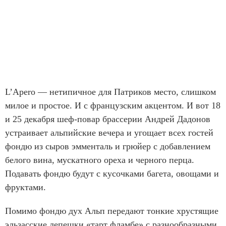
L’Apero — нетипичное для Патриков место, слишком
милое и простое. И с французским акцентом. И вот 18
и 25 декабря шеф-повар брассерии Андрей Дадонов
устраивает альпийские вечера и угощает всех гостей
фондю из сыров эмменталь и грюйер с добавлением
белого вина, мускатного ореха и черного перца.
Подавать фондю будут с кусочками багета, овощами и
фруктами.
Помимо фондю дух Альп передают тонкие хрустящие
эльзасские лепешки «тарт фламбе» с разнообразными