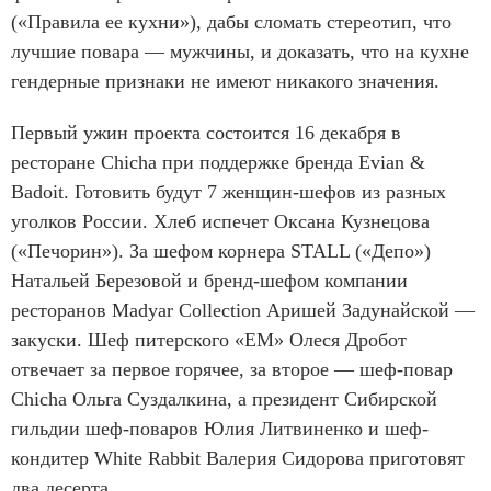
(«Правила ее кухни»), дабы сломать стереотип, что
лучшие повара — мужчины, и доказать, что на кухне
гендерные признаки не имеют никакого значения.
Первый ужин проекта состоится 16 декабря в
ресторане Chicha при поддержке бренда Evian &
Badoit. Готовить будут 7 женщин-шефов из разных
уголков России. Хлеб испечет Оксана Кузнецова
(«Печорин»). За шефом корнера STALL («Депо»)
Натальей Березовой и бренд-шефом компании
ресторанов Madyar Collection Аришей Задунайской —
закуски. Шеф питерского «EM» Олеся Дробот
отвечает за первое горячее, за второе — шеф-повар
Chicha Ольга Суздалкина, а президент Сибирской
гильдии шеф-поваров Юлия Литвиненко и шеф-
кондитер White Rabbit Валерия Сидорова приготовят
два десерта.