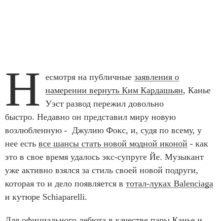
Н
есмотря на публичные
заявления о
намерении вернуть Ким Кардашьян
, Канье
Уэст развод пережил довольно
быстро. Недавно он представил миру новую
возлюбленную - Джулию Фокс, и, судя по всему, у
нее есть
все шансы стать новой модной иконой
- как
это в свое время удалось экс-супруге Йе. Музыкант
уже активно взялся за стиль своей новой подруги,
которая то и дело появляется в
тотал-луках Balenciaga
и кутюре Schiaparelli.
Для официального дебюта в качестве пары Канье и