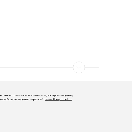
ельные права на использование, воспроизведение,
 всеобщего сведения через сайт
www.thesymbol.ru
.