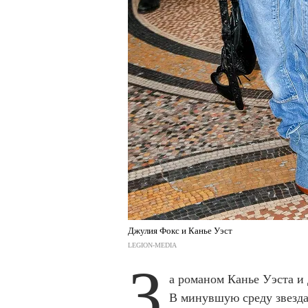
Джулия Фокс и Канье Уэст
LEGION-MEDIA
З
а романом Канье Уэста и 
В минувшую среду звезда