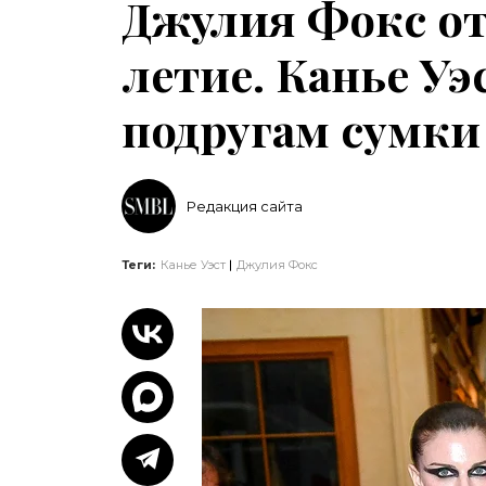
Джулия Фокс от
летие. Канье Уэ
подругам сумки 
Редакция сайта
Теги:
Канье Уэст
Джулия Фокс