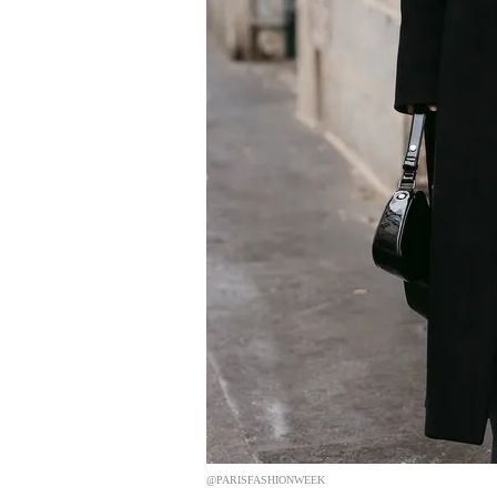
@PARISFASHIONWEEK