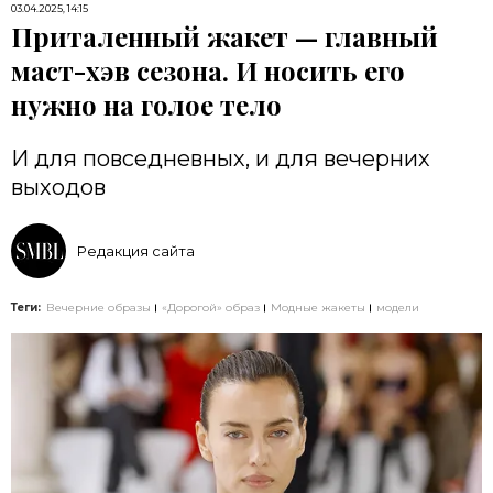
03.04.2025, 14:15
Приталенный жакет — главный
маст-хэв сезона. И носить его
нужно на голое тело
И для повседневных, и для вечерних
выходов
Редакция сайта
Теги:
Вечерние образы
«Дорогой» образ
Модные жакеты
модели