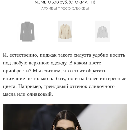
NUME, 8 390 руб. (СТОКМАНН)
t
АРХИВЫ ПРЕСС-СЛУЖБЫ
e
m
1
o
f
I
1
t
И, естественно, пиджак такого силуэта удобно носить
0
e
под любую верхнюю одежду. В каком цвете
m
приобрести? Мы считаем, что стоит обратить
1
внимание не только на базу, но и на более интересные
o
цвета. Например, трендовый оттенок сливочного
f
масла или оливковый.
1
0