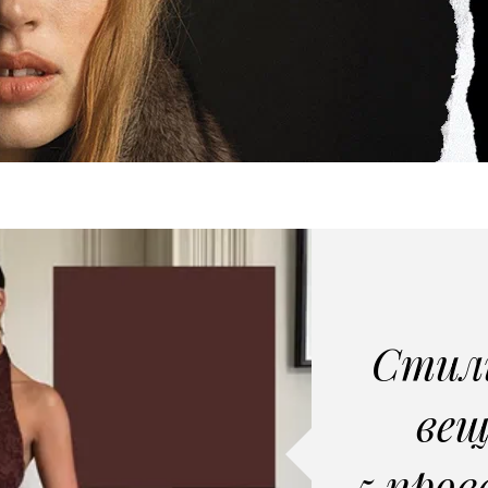
Стил
вещ
5 про