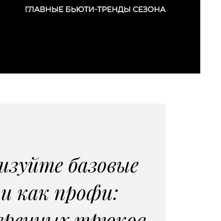
изуйте базовые
и как профи:
веренных трюков