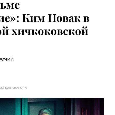
ьме
е»: Ким Новак в
ой хичкоковской
речий
ок
культовое кино