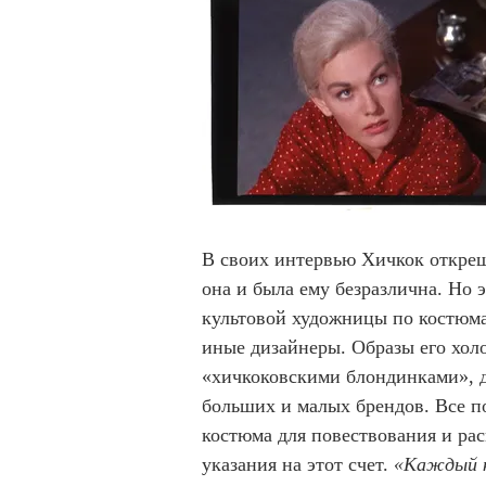
В своих интервью Хичкок открещи
она и была ему безразлична. Но 
культовой художницы по костюма
иные дизайнеры. Образы его хол
«хичкоковскими блондинками», д
больших и малых брендов. Все п
костюма для повествования и рас
указания на этот счет.
«Каждый к