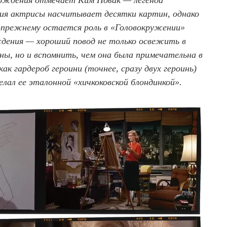
 рождения отмечает Ким Новак — легенда
ия актрисы насчитывает десятки картин, однако
по-прежнему остается роль в «Головокружении»
ждения — хороший повод не только освежить в
, но и вспомнить, чем она была примечательна в
как гардероб героини (точнее, сразу двух героинь)
лал ее эталонной «хичкоковской блондинкой».