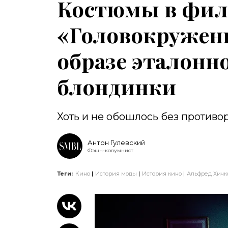
Костюмы в фил
«Головокружени
образе эталонн
блондинки
Хоть и не обошлось без противо
Антон Гулевский
Фэшн-колумнист
Теги:
Кино
История моды
История кино
Альфред Хичк