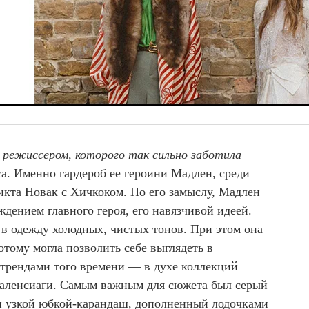
с режиссером, которого так сильно заботила
са. Именно гардероб ее героини Мадлен, среди
икта Новак с Хичкоком. По его замыслу, Мадлен
дением главного героя, его навязчивой идеей.
 в одежду холодных, чистых тонов. При этом она
тому могла позволить себе выглядеть в
 трендами того времени — в духе коллекций
Баленсиаги. Самым важным для сюжета был серый
и узкой юбкой-карандаш, дополненный лодочками