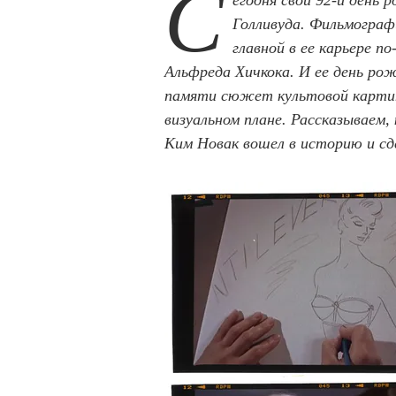
С
егодня свой 92-й день
Голливуда. Фильмограф
главной в ее карьере 
Альфреда Хичкока. И ее день ро
памяти сюжет культовой картины
визуальном плане. Рассказываем, 
Ким Новак вошел в историю и сде