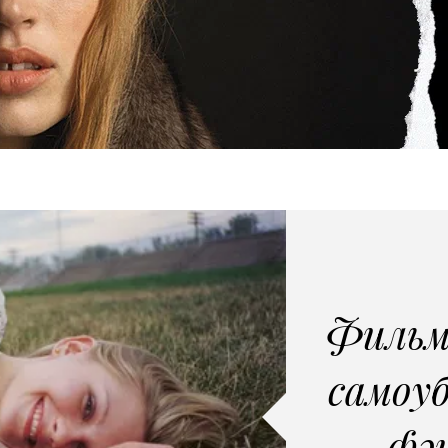
Фильм
самоу
фэ