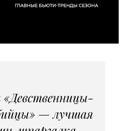
 «Девственницы-
бийцы» — лучшая
шн-шпаргалка