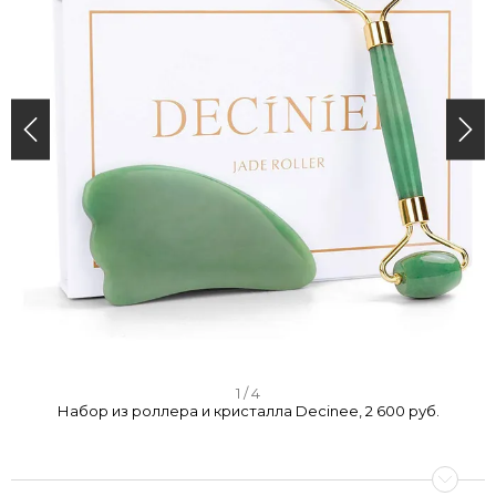
I
1 / 4
Набор из роллера и кристалла Decinee, 2 600 руб.
t
e
m