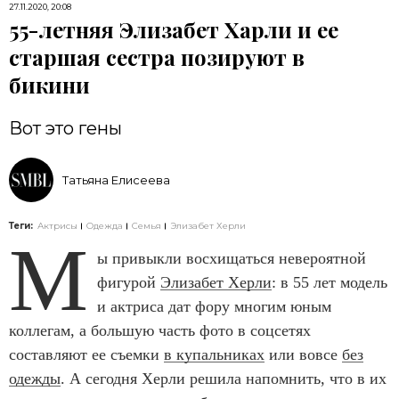
27.11.2020, 20:08
55-летняя Элизабет Харли и ее
старшая сестра позируют в
бикини
Вот это гены
Татьяна Елисеева
Теги:
Актрисы
Одежда
Семья
Элизабет Херли
М
ы привыкли восхищаться невероятной
фигурой
Элизабет Херли
: в 55 лет модель
и актриса дат фору многим юным
коллегам, а большую часть фото в соцсетях
составляют ее съемки
в купальниках
или вовсе
без
одежды
. А сегодня Херли решила напомнить, что в их