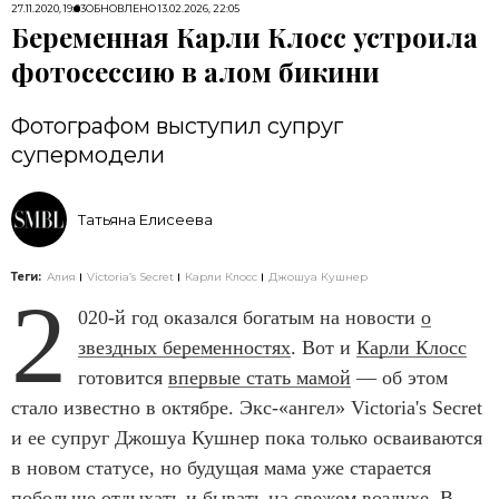
27.11.2020, 19:03
ОБНОВЛЕНО
13.02.2026, 22:05
Беременная Карли Клосс устроила
фотосессию в алом бикини
Фотографом выступил супруг
супермодели
Татьяна Елисеева
Теги:
Алия
Victoria’s Secret
Карли Клосс
Джошуа Кушнер
2
020-й год оказался богатым на новости
о
звездных беременностях
. Вот и
Карли Клосс
готовится
впервые стать мамой
— об этом
стало известно в октябре. Экс-«ангел» Victoria's Secret
и ее супруг Джошуа Кушнер пока только осваиваются
в новом статусе, но будущая мама уже старается
побольше отдыхать и бывать на свежем воздухе. В