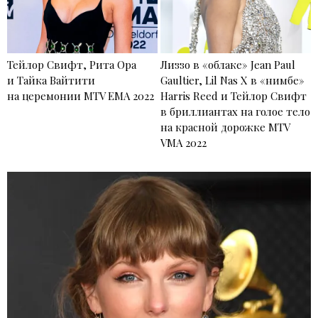
Тейлор Свифт, Рита Ора
Лиззо в «облаке» Jean Paul
и Тайка Вайтити
Gaultier, Lil Nas X в «нимбе»
на церемонии MTV EMA 2022
Harris Reed и Тейлор Свифт
в бриллиантах на голое тело
на красной дорожке MTV
VMA 2022