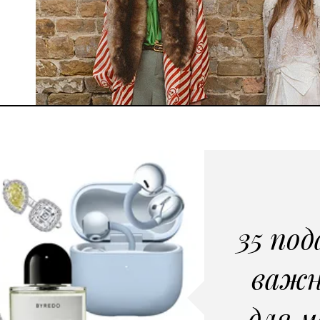
35 под
важ
для м