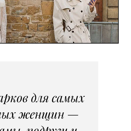
арков для самых
ных женщин —
амы, подруги и,