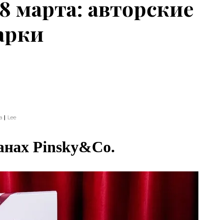
 8 марта: авторские
арки
а
Lee
анах Pinsky&Co.