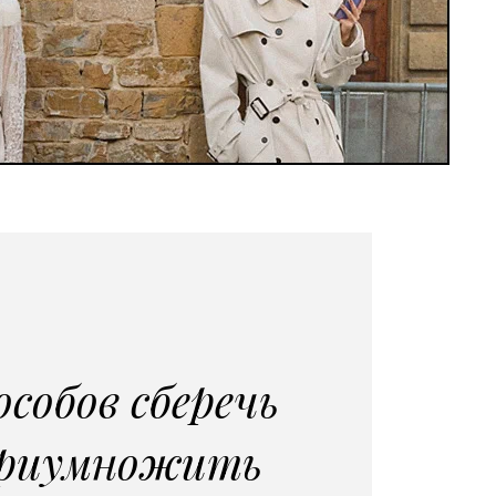
особов сберечь
приумножить