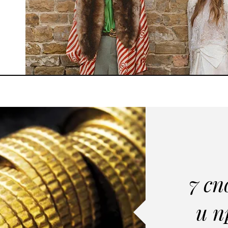
7 сп
и 