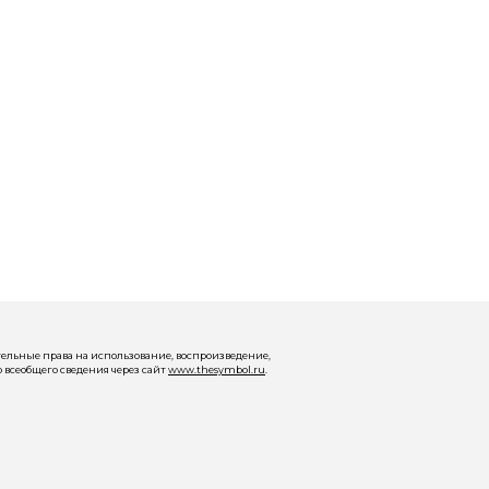
ельные права на использование, воспроизведение,
 всеобщего сведения через сайт
www.thesymbol.ru
.