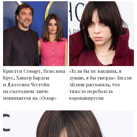
Кристен Стюарт, Пенелопа
«Если бы не вакцина, я
Крус, Хавьер Бардем
думаю, я бы умерла»: Билли
и Джессика Честейн
Айлиш рассказала, что
на ежегодном ланче
тяжело переболела
номинантов на «Оскар»
коронавирусом