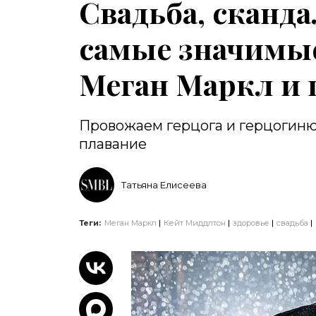
Свадьба, сканд
самые значимы
Меган Маркл и 
Провожаем герцога и герцогиню
плавание
Татьяна Елисеева
Теги:
Меган Маркл
Кейт Миддлтон
здоровье
свадьба