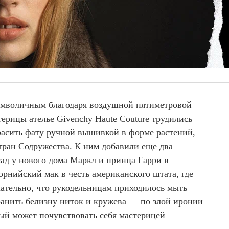
имволичным благодаря воздушной пятиметровой
терицы ателье Givenchy Haute Couture трудились
расить фату ручной вышивкой в форме растений,
ран Содружества. К ним добавили еще два
ад у нового дома Маркл и принца Гарри в
рнийский мак в честь американского штата, где
чательно, что рукодельницам приходилось мыть
ранить белизну ниток и кружева — по злой иронии
дый может почувствовать себя мастерицей