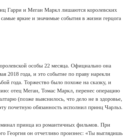
принц Гарри и Меган Маркл лишаются королевских
самые яркие и значимые события в жизни герцога
королевской особы 22 месяца. Официально она
ая 2018 года, и это событие по праву нарекли
бой года. Торжество было похоже на сказку, и
ию: отец Меган, Томас Маркл, перенес операцию
 алтарю (позже выяснилось, что дело не в здоровье,
е эту почетную обязанность исполнил принц Чарльз.
поминал принца из романтичных фильмов. При
ого Георгия он отчетливо произнес: «Ты выглядишь