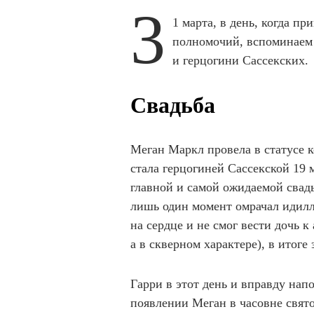
3
1 марта, в день, когда 
полномочий, вспоминаем 
и герцогини Сассекских.
Свадьба
Меган Маркл провела в статусе 
стала герцогиней Сассекской 19 м
главной и самой ожидаемой свадь
лишь один момент омрачал идилл
на сердце и не смог вести дочь к
а в скверном характере), в итог
Гарри в этот день и вправду на
появлении Меган в часовне свят