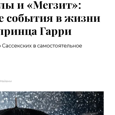
алы и «Мегзит»:
е события в жизни
принца Гарри
 Сассекских в самостоятельное
Майами