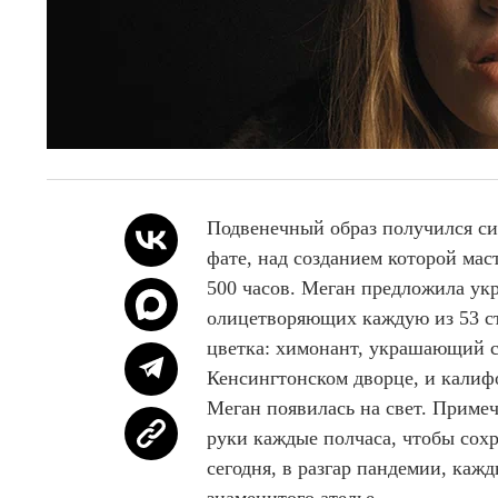
Подвенечный образ получился с
фате, над созданием которой мас
500 часов. Меган предложила ук
олицетворяющих каждую из 53 ст
цветка: химонант, украшающий с
Кенсингтонском дворце, и калифо
Меган появилась на свет. Приме
руки каждые полчаса, чтобы сох
сегодня, в разгар пандемии, каж
знаменитого ателье.