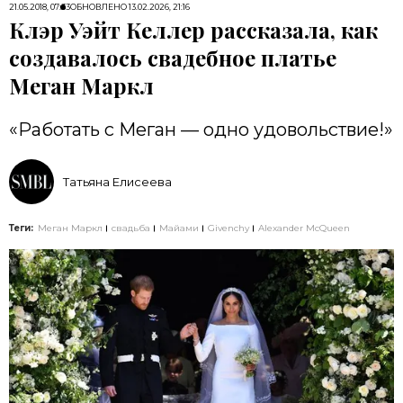
21.05.2018, 07:33
ОБНОВЛЕНО
13.02.2026, 21:16
Клэр Уэйт Келлер рассказала, как
создавалось свадебное платье
Меган Маркл
«Работать с Меган — одно удовольствие!»
Татьяна Елисеева
Теги:
Меган Маркл
свадьба
Майами
Givenchy
Alexander McQueen