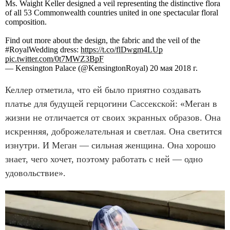
Ms. Waight Keller designed a veil representing the distinctive flora
of all 53 Commonwealth countries united in one spectacular floral
composition.
Find out more about the design, the fabric and the veil of the
#RoyalWedding dress:
https://t.co/flDwgm4LUp
pic.twitter.com/0t7MWZ3BpF
— Kensington Palace (@KensingtonRoyal) 20 мая 2018 г.
Келлер отметила, что ей было приятно создавать
платье для будущей герцогини Сассекской: «Меган в
жизни не отличается от своих экранных образов. Она
искренняя, доброжелательная и светлая. Она светится
изнутри. И Меган — сильная женщина. Она хорошо
знает, чего хочет, поэтому работать с ней — одно
удовольствие».