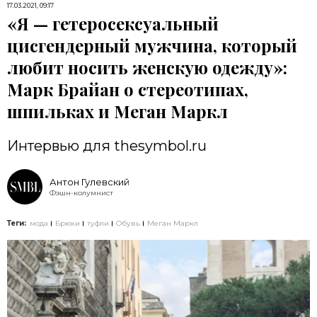
17.03.2021, 09:17
«Я — гетеросексуальный
цисгендерный мужчина, который
любит носить женскую одежду»:
Марк Брайан о стереотипах,
шпильках и Меган Маркл
Интервью для thesymbol.ru
Антон Гулевский
Фэшн-колумнист
Теги:
мода
Брюки
туфли
Обувь
Меган Маркл