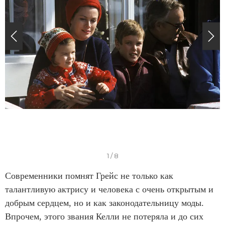
I
1 / 8
t
Современники помнят Грейс не только как
e
талантливую актрису и человека с очень открытым и
m
добрым сердцем, но и как законодательницу моды.
1
Впрочем, этого звания Келли не потеряла и до сих
o