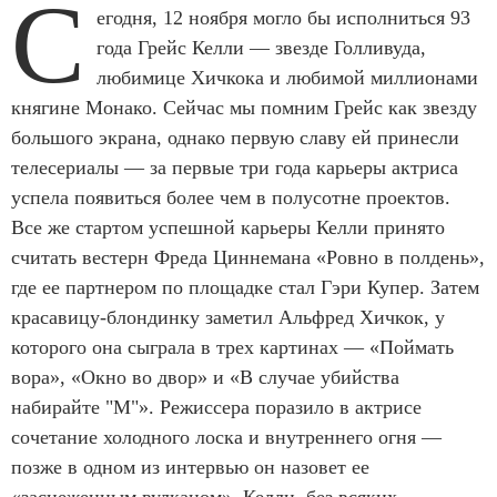
С
егодня, 12 ноября могло бы исполниться 93
года Грейс Келли — звезде Голливуда,
любимице Хичкока и любимой миллионами
княгине Монако. Сейчас мы помним Грейс как звезду
большого экрана, однако первую славу ей принесли
телесериалы — за первые три года карьеры актриса
успела появиться более чем в полусотне проектов.
Все же стартом успешной карьеры Келли принято
считать вестерн Фреда Циннемана «Ровно в полдень»,
где ее партнером по площадке стал Гэри Купер. Затем
красавицу-блондинку заметил Альфред Хичкок, у
которого она сыграла в трех картинах — «Поймать
вора», «Окно во двор» и «В случае убийства
набирайте "М"». Режиссера поразило в актрисе
сочетание холодного лоска и внутреннего огня —
позже в одном из интервью он назовет ее