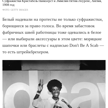
Суфражистки Кристабель Панкхерст и Эммелин Петик-Лоуренс, Англия,
1908 год
ФОТО: GETTY IMAGES
Белый надевали на протесты не только суфражистки,
борющиеся за право голоса. Во время забастовок
фабричных швей работницы тоже одевались в белое
— или выбирали аксессуары в этом цвете: моряцкие
шапочки или браслеты с надписью Don't Be A Scab —
то есть штрейкбрехером.