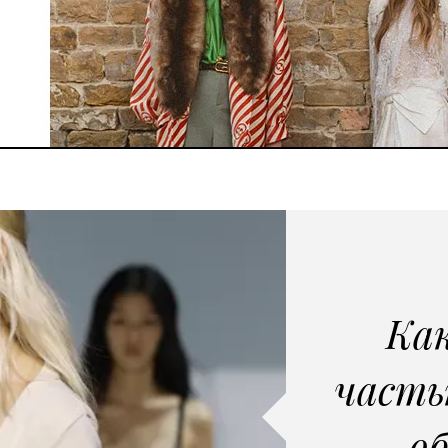
Как
часть
об