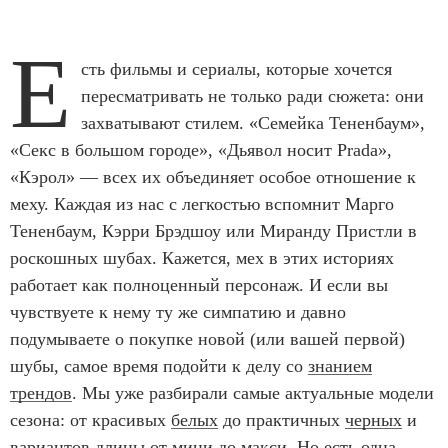
Е
сть фильмы и сериалы, которые хочется
пересматривать не только ради сюжета: они
захватывают стилем. «Семейка Тененбаум»,
«Секс в большом городе», «Дьявол носит Prada»,
«Кэрол» — всех их объединяет особое отношение к
меху. Каждая из нас с легкостью вспомнит Марго
Тененбаум, Кэрри Брэдшоу или Миранду Пристли в
роскошных шубах. Кажется, мех в этих историях
работает как полноценный персонаж. И если вы
чувствуете к нему ту же симпатию и давно
подумываете о покупке новой (или вашей первой)
шубы, самое время подойти к делу со
знанием
трендов
. Мы уже разбирали самые актуальные модели
сезона: от красивых
белых
до практичных
черных
и
вариантов длины от мини до
макси
. Но есть одна