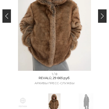
I
1 / 8
REVALÚ, 29 665 руб.
t
АРХИВЫ ПРЕСС-СЛУЖБЫ
e
m
1
o