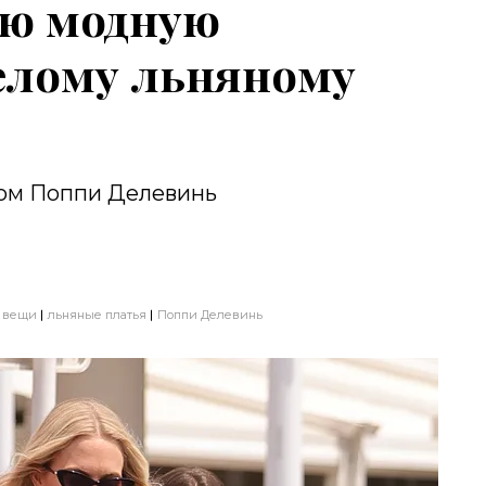
ю модную
елому льняному
ом Поппи Делевинь
 вещи
льняные платья
Поппи Делевинь