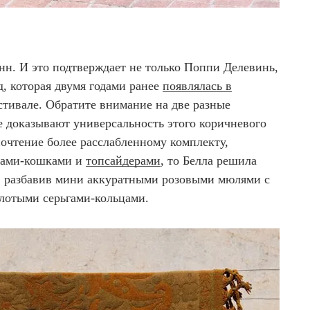
н. И это подтверждает не только Поппи Делевинь,
, которая двумя годами ранее
появлялась в
стивале. Обратите внимание на две разные
е доказывают универсальность этого коричневого
почтение более расслабленному комплекту,
чками-кошками и
топсайдерами
, то Белла решила
ь, разбавив мини аккуратными розовыми мюлями с
лотыми серьгами-кольцами.