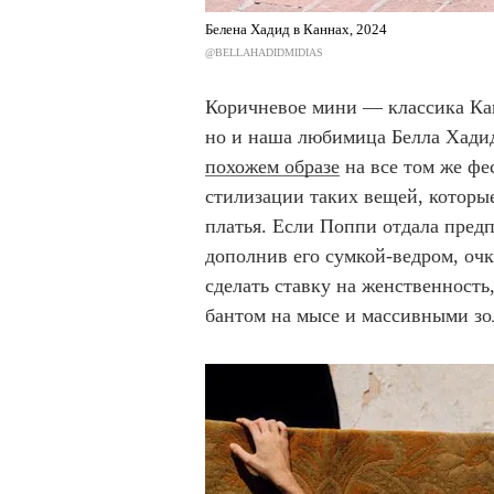
Белена Хадид в Каннах, 2024
@BELLAHADIDMIDIAS
Коричневое мини — классика Кан
но и наша любимица Белла Хадид
похожем образе
на все том же фе
стилизации таких вещей, которы
платья. Если Поппи отдала пред
дополнив его сумкой-ведром, о
сделать ставку на женственност
бантом на мысе и массивными зо