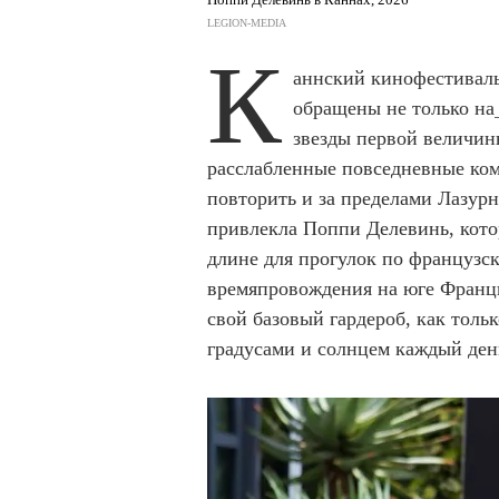
LEGION-MEDIA
К
аннский кинофестиваль
обращены не только на
звезды первой величин
расслабленные повседневные ком
повторить и за пределами Лазурн
привлекла Поппи Делевинь, кото
длине для прогулок по французск
времяпровождения на юге Франци
свой базовый гардероб, как толь
градусами и солнцем каждый ден