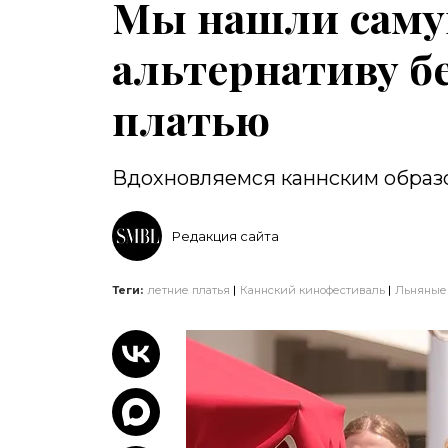
Мы нашли саму
альтернативу б
платью
Вдохновляемся каннским образ
Редакция сайта
Теги:
летние платья
Каннский кинофестиваль
Льняные