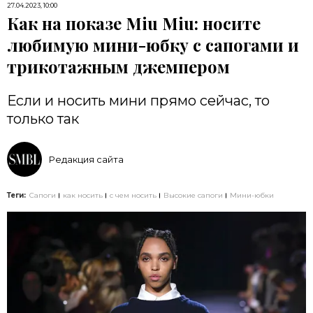
27.04.2023, 10:00
Как на показе Miu Miu: носите
любимую мини-юбку с сапогами и
трикотажным джемпером
Если и носить мини прямо сейчас, то
только так
Редакция сайта
Теги:
Сапоги
как носить
с чем носить
Высокие сапоги
Мини-юбки