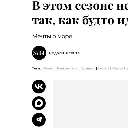
В этом сезоне н
так, как будто 
Мечты о море
Редакция сайта
Теги:
Обувь
Путешествия
Рубашки
Отпуск
Мария Гр