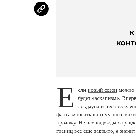
Е
сли
новый сезон
можно о
будет «эскапизм». Впер
локдауна и неопределен
фантазировать на тему того, каки
продажу. Не все надежды оправд
границ все еще закрыто, а знач