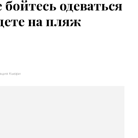
е бойтесь одеваться
идете на пляж
ация Кьюри