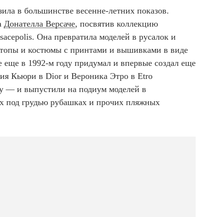
зила в большинстве весенне-летних показов.
а
Донателла Версаче
, посвятив коллекцию
sacepolis. Она превратила моделей в русалок и
, топы и костюмы с принтами и вышивками в виде
е еще в 1992-м году придумал и впервые создал еще
ия Кьюри в Dior и Вероника Этро в Etro
у — и выпустили на подиум моделей в
ых под грудью рубашках и прочих пляжных