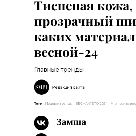
Тисненая кожа,
прозрачный ши
каких материало
весной-24
Главные тренды
Редакция сайта
Теги:
Модные тренды
ВЕСНА-ЛЕТО 2024
Что носить ве
Замша