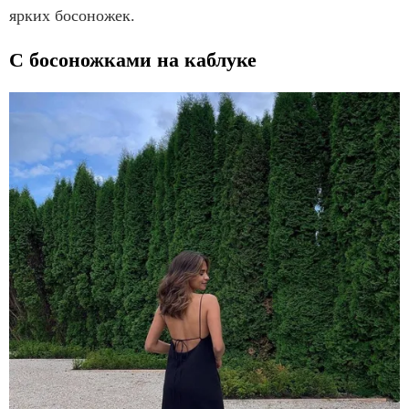
ярких босоножек.
С босоножками на каблуке