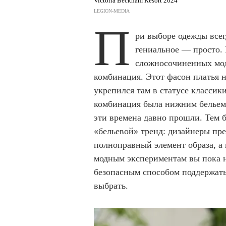
Victoria Beckham Resort 2024
LEGION-MEDIA
П
ри выборе одежды всег
гениальное — просто. 
сложносочиненных моде
комбинация. Этот фасон платья 
укрепился там в статусе классики
комбинация была нижним бельем 
эти времена давно прошли. Тем б
«бельевой» тренд: дизайнеры пре
полноправный элемент образа, а 
модным экспериментам вы пока н
безопасным способом поддержать 
выбрать.