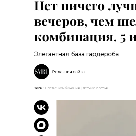
Нет ничего луч
вечеров, чем ш
комбинация. 5 
Элегантная база гардероба
Редакция сайта
Теги:
Платье-комбинация
летние платья