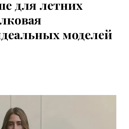
ше для летних
елковая
идеальных моделей