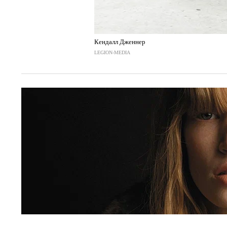
Кендалл Дженнер
LEGION-MEDIA