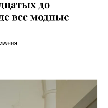
дцатых до
де все модные
овения