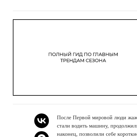
I
t
e
m
1
o
f
4
После Первой мировой люди жаж
стали водить машину, продолжил
наконец, позволили себе коротки