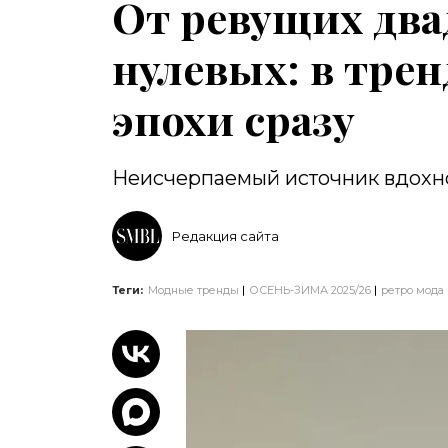
От ревущих два
нулевых: в трен
эпохи сразу
Неисчерпаемый источник вдохн
Редакция сайта
Теги:
Модные тренды
ОСЕНЬ-ЗИМА 2025/26
ретро мода