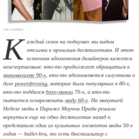
THE SYMBOL
К
аждый сезон на подиумах мы видим
отсылки к прошлым десятилетиям. И этот
источник вдохновения дизайнеров кажется
неисчерпаемым: кто-то продолжает обращаться к
минимализму 90-х
, кто-то вдохновляется силуэтами в
духе
powerdressing
, которые были популярных в 80-х,
кто-то поддался
бохо-мании
70-х, а кто-то
пытается осовременить
моду 60-х
. На минувшей
Неделе моды в Париже Миучча Прада решила
вернуться еще на одно десятилетие назад и
представила один из культовых элементов моды 50-х
годов — bullet-bra, то есть бюстгальтер с