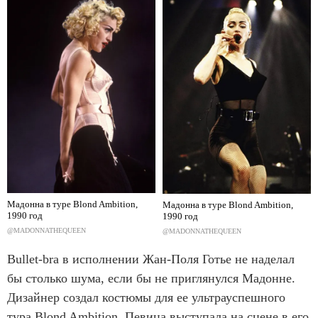
Мадонна в туре Blond Ambition,
Мадонна в туре Blond Ambition,
1990 год
1990 год
@MADONNATHEQUEEN
@MADONNATHEQUEEN
Bullet-bra в исполнении Жан-Поля Готье не наделал
бы столько шума, если бы не приглянулся Мадонне.
Дизайнер создал костюмы для ее ультрауспешного
тура Blond Ambition. Певица выступала на сцене в его