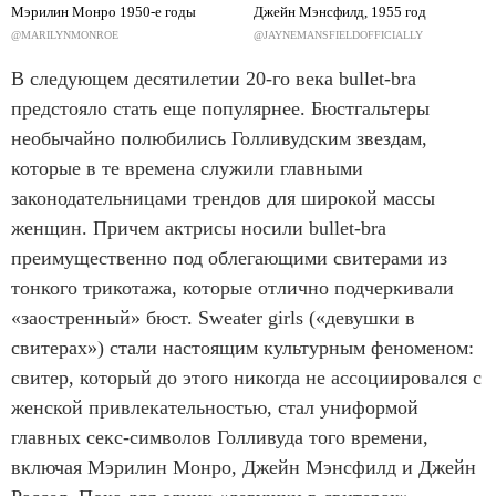
Мэрилин Монро 1950-е годы
Джейн Мэнсфилд, 1955 год
@MARILYNMONROE
@JAYNEMANSFIELDOFFICIALLY
В следующем десятилетии 20-го века bullet-bra
предстояло стать еще популярнее. Бюстгальтеры
необычайно полюбились Голливудским звездам,
которые в те времена служили главными
законодательницами трендов для широкой массы
женщин. Причем актрисы носили bullet-bra
преимущественно под облегающими свитерами из
тонкого трикотажа, которые отлично подчеркивали
«заостренный» бюст. Sweater girls («девушки в
свитерах») стали настоящим культурным феноменом:
свитер, который до этого никогда не ассоциировался с
женской привлекательностью, стал униформой
главных секс-символов Голливуда того времени,
включая Мэрилин Монро, Джейн Мэнсфилд и Джейн