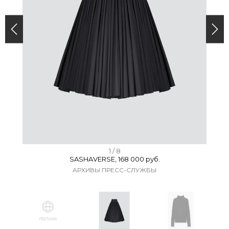
I
1 / 8
SASHAVERSE, 168 000 руб.
t
АРХИВЫ ПРЕСС-СЛУЖБЫ
e
m
1
o