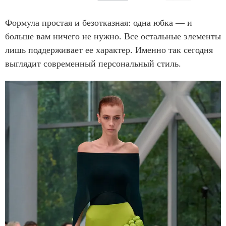
f
I
8
t
Формула простая и безотказная: одна юбка — и
e
больше вам ничего не нужно. Все остальные элементы
m
лишь поддерживает ее характер. Именно так сегодня
1
выглядит современный персональный стиль.
o
f
8