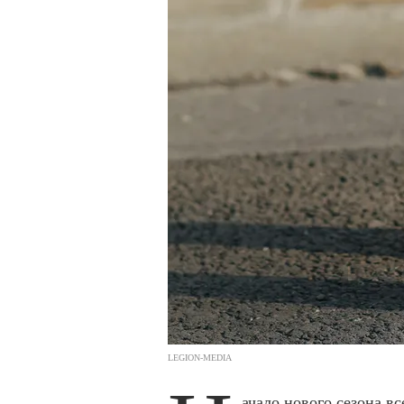
LEGION-MEDIA
ачало нового сезона в