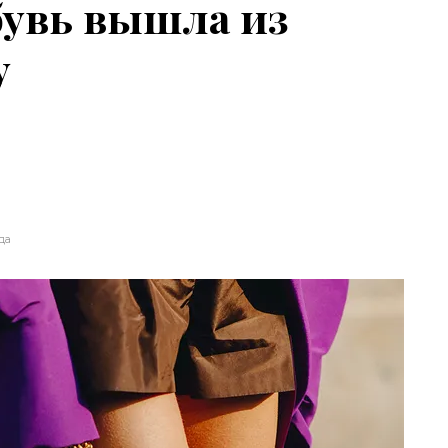
бувь вышла из
у
да