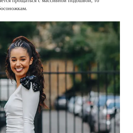
чется прощаться с массивной подошвой, то
 босоножкам.