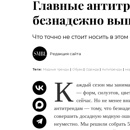
Главные антитр
безнадежно вы
Что точно не стоит носить в этом
Редакция сайта
Теги:
Модные тренды
Обувь
Одежда
Антитренды
мо
К
аждый сезон мы занима
— форм, силуэтов, цве
сейчас. Но не менее вн
антитрендам — тому, что безнад
совершить досадную модную ошиб
неуместно. Мы решили собрать 5