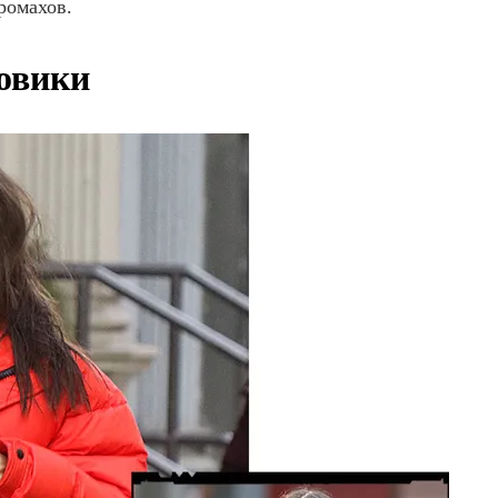
ромахов.
овики