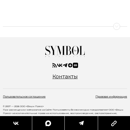
Контакты
Пользовательское соглашение
Правовая информация
© 2007 — 2026 ООО «Фэшн Пресс»
При размещении материалов на Сайте Пользователь безвозмездно предоставляет ООО «Фэшн
Пресс» неисключительные права на использование, воспроизведение, распространение,
создание производных произведений, а также на демонстрацию материалов и доведение их до
всеобщего сведения через сайт
www.thesymbol.ru
.