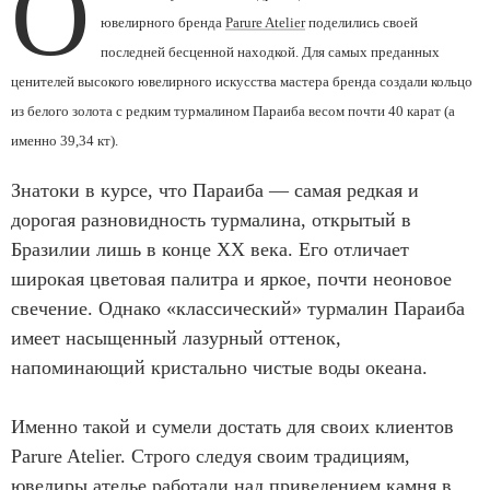
О
ювелирного бренда
Parure Atelier
поделились своей
последней бесценной находкой. Для самых преданных
ценителей высокого ювелирного искусства мастера бренда создали кольцо
из белого золота с редким турмалином Параиба весом почти 40 карат (а
именно 39,34 кт).
Знатоки в курсе, что Параиба — самая редкая и
дорогая разновидность турмалина, открытый в
Бразилии лишь в конце XX века. Его отличает
широкая цветовая палитра и яркое, почти неоновое
свечение. Однако «классический» турмалин Параиба
имеет насыщенный лазурный оттенок,
напоминающий кристально чистые воды океана.
Именно такой и сумели достать для своих клиентов
Parure Atelier. Строго следуя своим традициям,
ювелиры ателье работали над приведением камня в