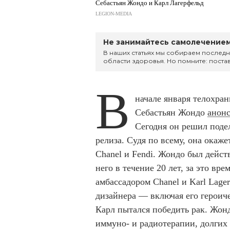
Себастьян Жондо и Карл Лагерфельд
LEGION-MEDIA
Не занимайтесь самолечением
В наших статьях мы собираем последн
области здоровья. Но помните: постав
В
начале января телохра
Себастьян Жондо
анон
Сегодня он решил поде
релиза. Судя по всему, она окаж
Chanel и Fendi. Жондо был дейст
него в течение 20 лет, за это вр
амбассадором Chanel и Karl Lage
дизайнера — включая его героиче
Карл пытался победить рак. Жонд
иммуно- и радиотерапии, долгих 