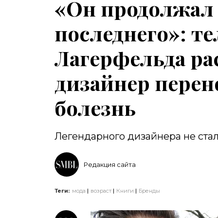
«Он продолжал 
последнего»: т
Лагерфельда рас
дизайнер пере
болезнь
Легендарного дизайнера не стало
Редакция сайта
Теги:
мода
возраст
Книги
Бренды