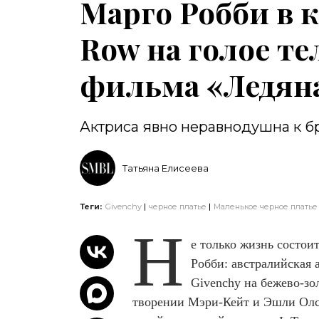
Марго Робби в 
Row на голое те
фильма «Ледяна
Актриса явно неравнодушна к б
Татьяна Елисеева
Теги:
Givenchy
черное платье
Маленькое черное платье
Н
е только жизнь состои
Робби: австралийская 
Givenchy на бежево-зо
творении Мэри-Кейт и Эшли Олсе