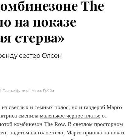
комбинезоне The
ло на показе
я стерва»
ренду сестер Олсен
Платье-футляр
Марго Робби
т из светлых и темных полос, но и гардероб Марго
актриса сменила
маленькое черное платье
от
лотой комбинезон The Row. В светлом просторном
н, надетом на голое тело, Марго пришла на показ