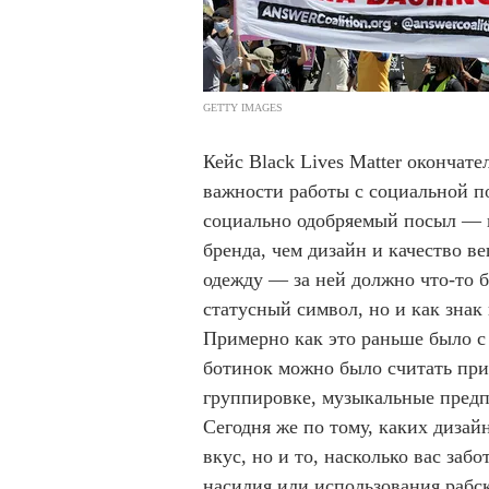
GETTY IMAGES
Кейс Black Lives Matter окончате
важности работы с социальной по
социально одобряемый посыл — 
бренда, чем дизайн и качество в
одежду — за ней должно что-то б
статусный символ, но и как зна
Примерно как это раньше было с
ботинок можно было считать при
группировке, музыкальные пред
Сегодня же по тому, каких дизай
вкус, но и то, насколько вас за
насилия или использования рабск