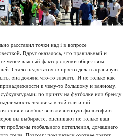
льно расставил точки над i в вопросе
весткой. Вдруг оказалось, что правильный и
не менее важный фактор оценки обществом
ещей. Стало недостаточно просто делать красивую
ыть, она должна что-то значить. И не только как
к принадлежности к чему-то большому и важному.
 субкультурами: по принту на футболке или бренду
надлежность человека к той или иной
почтения и вообще всю жизненную философию.
неров вы выбираете, оценивают не только ваш
ботят проблемы глобального потепления, домашнего
ого труда. Поэтому покупатели охотнее тратят