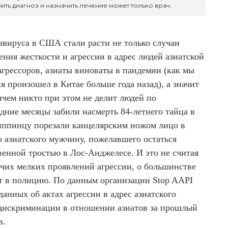
ить диагноз и назначить лечение может только врач.
авируса в США стали расти не только случаи
ения жесткости и агрессии в адрес людей азиатской
агрессоров, азиаты виноваты в пандемии (как мы
 произошел в Китае больше года назад), а значит
ичем никто при этом не делит людей по
дние месяцы забили насмерть 84-летнего тайца в
иппинцу порезали канцелярским ножом лицо в
о азиатского мужчину, пожелавшего остаться
венной тростью в Лос-Анджелесе. И это не считая
очих мелких проявлений агрессии, о большинстве
т в полицию. По данным организации Stop AAPI
данных об актах агрессии в адрес азиатского
 дискриминации в отношении азиатов за прошлый
в.