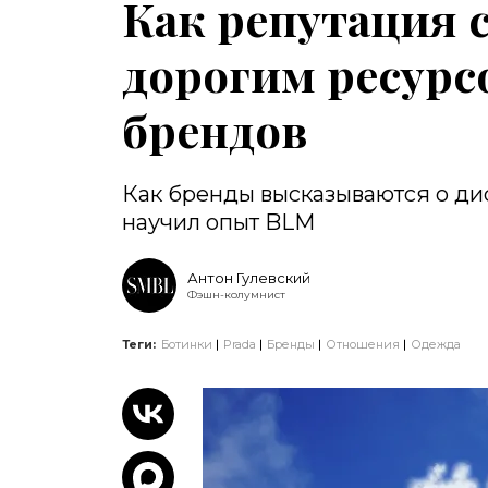
Как репутация 
дорогим ресурс
брендов
Как бренды высказываются о ди
научил опыт BLM
Антон Гулевский
Фэшн-колумнист
Теги:
Ботинки
Prada
Бренды
Отношения
Одежда