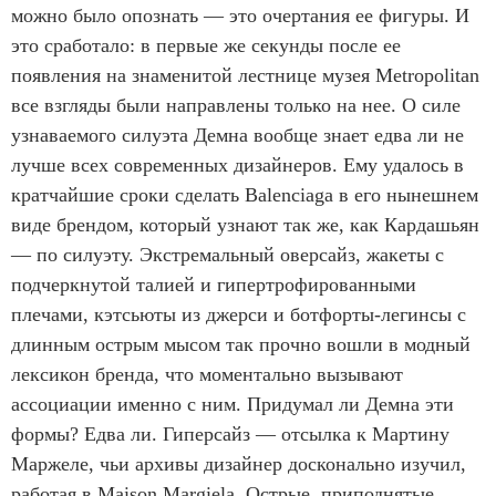
можно было опознать — это очертания ее фигуры. И
это сработало: в первые же секунды после ее
появления на знаменитой лестнице музея Metropolitan
все взгляды были направлены только на нее. О силе
узнаваемого силуэта Демна вообще знает едва ли не
лучше всех современных дизайнеров. Ему удалось в
кратчайшие сроки сделать Balenciaga в его нынешнем
виде брендом, который узнают так же, как Кардашьян
— по силуэту. Экстремальный оверсайз, жакеты с
подчеркнутой талией и гипертрофированными
плечами, кэтсьюты из джерси и ботфорты-легинсы с
длинным острым мысом так прочно вошли в модный
лексикон бренда, что моментально вызывают
ассоциации именно с ним. Придумал ли Демна эти
формы? Едва ли. Гиперсайз — отсылка к Мартину
Маржеле, чьи архивы дизайнер досконально изучил,
работая в Maison Margiela. Острые, приподнятые