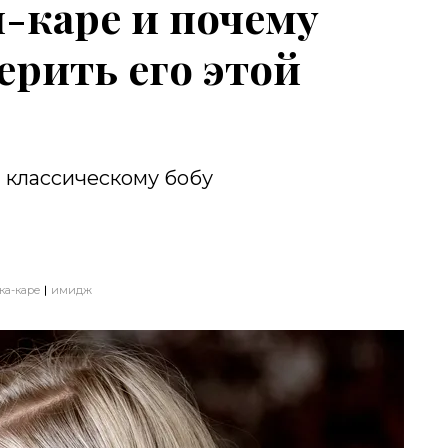
и-каре и почему
ерить его этой
а классическому бобу
ка-каре
имидж