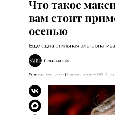
Что такое макс
вам стоит прим
осенью
Еще одна стильная альтернатив
Редакция сайта
Теги:
короткие стрижки
Модные стрижки — 2023
Стриж