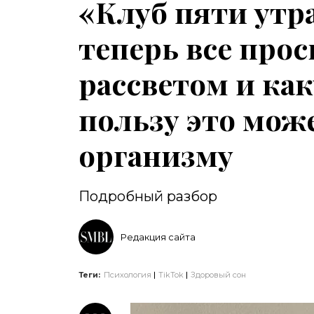
«Клуб пяти утра
теперь все про
рассветом и ка
пользу это мож
организму
Подробный разбор
Редакция сайта
Теги:
Психология
TikTok
Здоровый сон