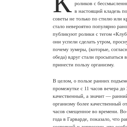
К
роликов с бессмысленн
в настоящий кладезь п
советы не только по стилю или кр
стало невероятно популярно рано
публикуют ролики с тегом «Клуб 
они успели сделать утром, просн
почему зумеры, (которые, соглас
обеда) вдруг стали просыпаться 
принести пользу организму.
В целом, о пользе ранних подъем
промежутке с 11 часов вечера до
качественный, а значит — ранний
организму более качественный от
часов смещенное во времени. Во-
года в Гарварде, показало, что 
состояний и депрессии, что особ