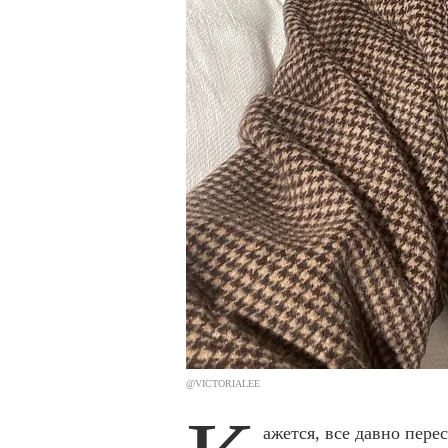
@VICTORIALEE
ажется, все давно пере