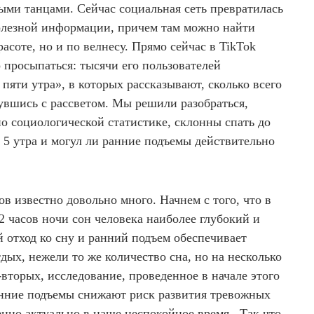
ыми танцами. Сейчас социальная сеть превратилась
олезной информации, причем там можно найти
асоте, но и по велнесу. Прямо сейчас в TikTok
 просыпаться: тысячи его пользователей
пяти утра», в которых рассказывают, сколько всего
увшись с рассветом. Мы решили разобраться,
но социологической статистике, склонны спать до
в 5 утра и могул ли ранние подъемы действительно
ов известно довольно много. Начнем с того, что в
 2 часов ночи сон человека наиболее глубокий и
 отход ко сну и ранний подъем обеспечивает
дых, нежели то же количество сна, но на несколько
вторых, исследование, проведенное в начале этого
ранние подъемы снижают риск развития тревожных
енно актуально в наше неспокойное время. Так что