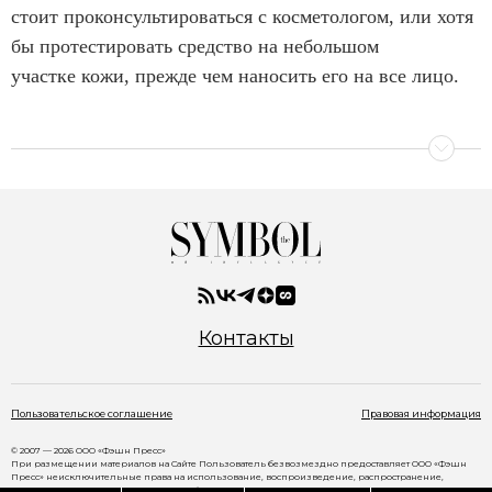
стоит проконсультироваться с косметологом, или хотя
бы протестировать средство на небольшом
участке кожи, прежде чем наносить его на все лицо.
Контакты
Пользовательское соглашение
Правовая информация
© 2007 — 2026 ООО «Фэшн Пресс»
При размещении материалов на Сайте Пользователь безвозмездно предоставляет ООО «Фэшн
Пресс» неисключительные права на использование, воспроизведение, распространение,
создание производных произведений, а также на демонстрацию материалов и доведение их до