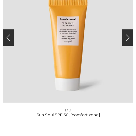
I
1 / 9
Sun Soul SPF 30, [comfort zone]
t
e
m