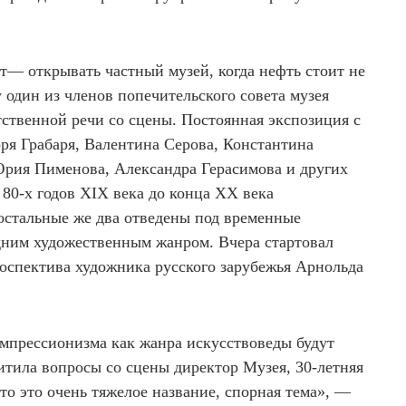
т— открывать частный музей, когда нефть стоит не
 один из членов попечительского совета музея
твенной речи со сцены. Постоянная экспозиция с
ря Грабаря, Валентина Серова, Константина
рия Пименова, Александра Герасимова и других
 80-х годов XIX века до конца XX века
, остальные же два отведены под временные
дним художественным жанром. Вчера стартовал
оспектива художника русского зарубежья Арнольда
импрессионизма как жанра искусствоведы будут
итила вопросы со сцены директор Музея, 30-летняя
о это очень тяжелое название, спорная тема», —