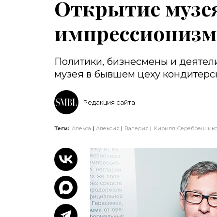
Открытие музея
импрессионизм
Политики, бизнесмены и деятели
музея в бывшем цеху кондитерс
Редакция сайта
Теги:
Алекса
Алексия
Валерия
Кирилл Серебренник