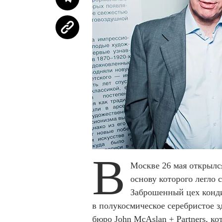
В
Москве 26 мая открылс
основу которого легло
Заброшенный цех конди
в полукосмическое серебристое з
бюро John McAslan + Partners, к