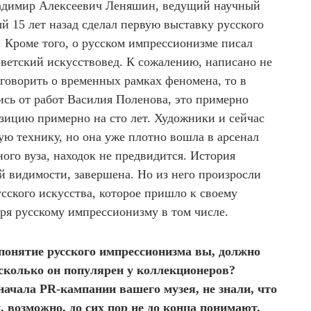
ладимир Алексеевич Леняшин, ведущий научный
ый 15 лет назад сделал первую выставку русского
. Кроме того, о русском импрессионизме писал
ветский искусствовед. К сожалению, написано не
и говорить о временных рамках феномена, то в
сь от работ Василия Поленова, это примерно
озицию примерно на сто лет. Художники и сейчас
ю технику, но она уже плотно вошла в арсенал
ого вуза, находок не предвидится. История
й видимости, завершена. Но из него произросли
сского искусства, которое пришло к своему
ря русскому импрессионизму в том числе.
понятие русского импрессионизма вы, должно
сколько он популярен у коллекционеров?
ачала PR-кампании вашего музея, не знали, что
, возможно, до сих пор не до конца понимают.