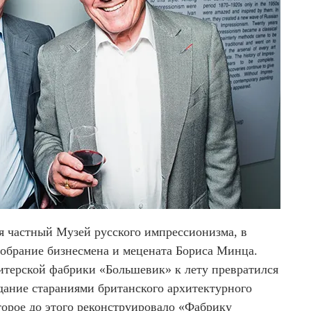
я частный Музей русского импрессионизма, в
 собрание бизнесмена и мецената Бориса Минца.
терской фабрики «Большевик» к лету превратился
дание стараниями британского архитектурного
оторое до этого реконструировало «Фабрику